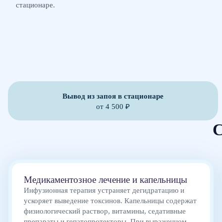
стационаре.
Вывод из запоя в стационаре
от 4 500 ₽
С
Медикаментозное лечение и капельницы
Инфузионная терапия устраняет дегидратацию и
ускоряет выведение токсинов. Капельницы содержат
физиологический раствор, витамины, седативные
препараты и гепатопротекторы. При выраженном