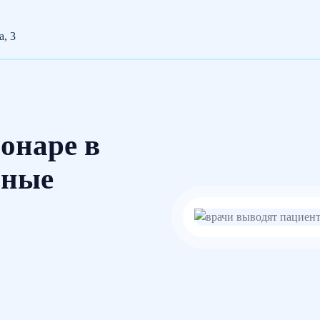
а, 3
ионаре в
ьные