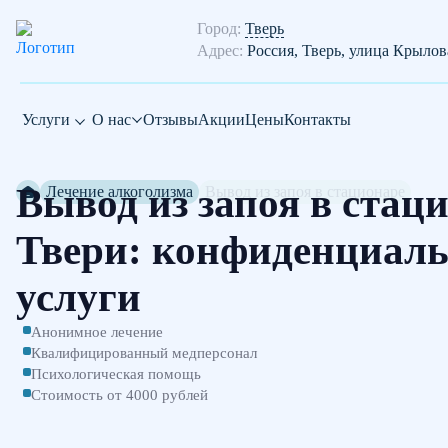
Город:
Тверь
Адрес:
Россия, Тверь, улица Крылов
Услуги
О нас
Отзывы
Акции
Цены
Контакты
Вывод из запоя в стац
Лечение алкоголизма
Вывод из запоя в стационаре
Твери: конфиденциал
услуги
Анонимное лечение
Квалифицированный медперсонал
Психологическая помощь
Стоимость от 4000 рублей