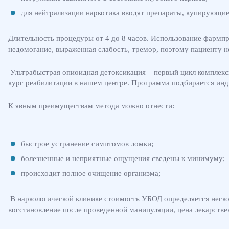
для нейтрализации наркотика вводят препараты, купирующи
Длительность процедуры от 4 до 8 часов. Использование фармп
недомогание, выраженная слабость, тремор, поэтому пациенту н
Ультрабыстрая опиоидная детоксикация – первый цикл комплексн
курс реабилитации в нашем центре. Программа подбирается инд
К явным преимуществам метода можно отнести:
быстрое устранение симптомов ломки;
болезненные и неприятные ощущения сведены к минимуму;
происходит полное очищение организма;
В наркологической клинике стоимость УБОД определяется нескол
восстановление после проведенной манипуляции, цена лекарстве