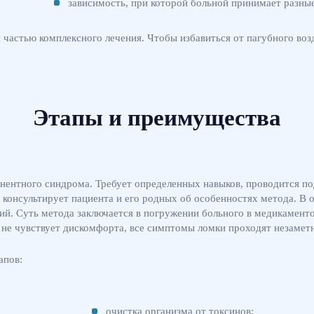
зависимость, при которой больной принимает разные
 частью комплексного лечения. Чтобы избавиться от пагубного воз
Этапы и преимущества
инентного синдрома. Требует определенных навыков, проводится п
консультирует пациента и его родных об особенностях метода. В 
й. Суть метода заключается в погружении больного в медикаменто
т не чувствует дискомфорта, все симптомы ломки проходят незаметн
апов:
очистка организма от токсинов;