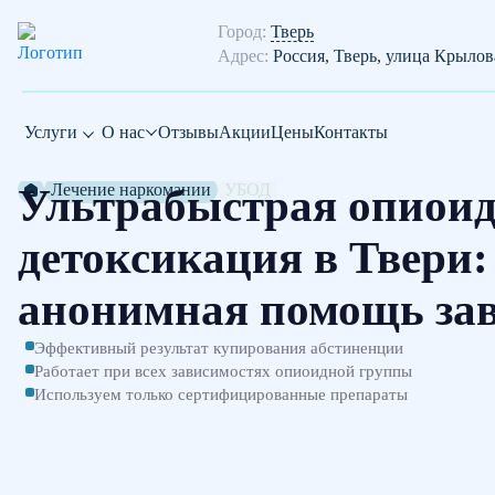
Город:
Тверь
Адрес:
Россия, Тверь, улица Крылов
Услуги
О нас
Отзывы
Акции
Цены
Контакты
Лечение наркомании
УБОД
Ультрабыстрая опиои
детоксикация в Твери:
анонимная помощь за
Эффективный результат купирования абстиненции
Работает при всех зависимостях опиоидной группы
Используем только сертифицированные препараты