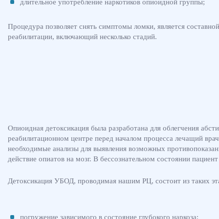
длительное употребление наркотиков опиоидной группы;
Процедура позволяет снять симптомы ломки, является составной
реабилитации, включающий несколько стадий.
Опиоидная детоксикация была разработана для облегчения абст
реабилитационном центре перед началом процесса лечащий врач 
необходимые анализы для выявления возможных противопоказани
действие опиатов на мозг. В бессознательном состоянии пациен
Детоксикация УБОД, проводимая нашим РЦ, состоит из таких эт
погружение зависимого в состояние глубокого наркоза;