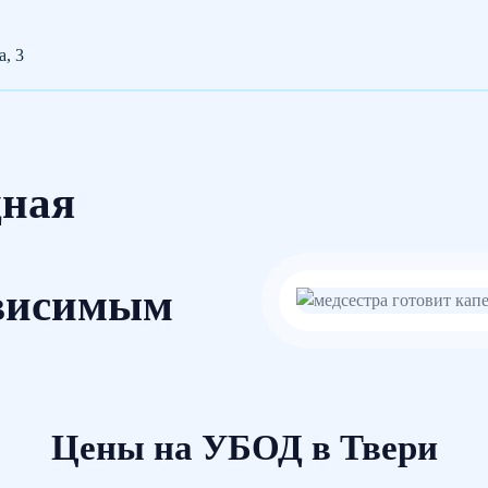
а, 3
дная
висимым
Цены на УБОД в Твери