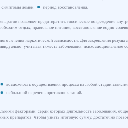
е симптомы ломки;
период восстановления.
репаратов позволяет предотвратить токсическое повреждение внутр
еобходим отдых, правильное питание, восстановление водно-солево
ого лечения наркотической зависимости. Для закрепления результ
ивидуально, учитывая тяжесть заболевания, психоэмоциональное со
возможность осуществления процесса на любой стадии зависим
небольшой перечень противопоказаний.
ькими факторами, серди которых длительность заболевания, общее
нных препаратов. Чтобы узнать итоговую сумму, достаточно позвон