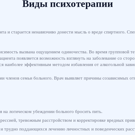
Виды психотерапии
ента и старается ненавязчиво донести мысль о вреде спиртного. Сп
висимость вызвана ощущением одиночества. Во время групповой те
ациента появляется возможность взглянуть на заболевание со стор
ся наиболее эффективным методом избавления от алкогольной зави
тии членов семьи больного. Врач выявляет причины созависимых о
я на логическом убеждении больного бросить пить.
прессией, тревожным расстройством и корректировке вредных прив
х и трудно поддающихся лечению личностных и поведенческих расс