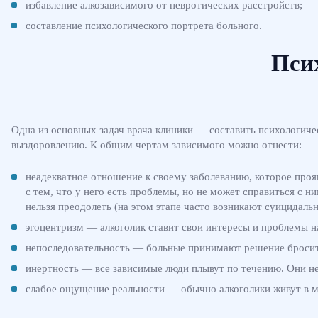
избавление алкозависимого от невротических расстройств;
составление психологического портрета больного.
Пси
Одна из основных задач врача клиники — составить психологиче
выздоровлению. К общим чертам зависимого можно отнести:
неадекватное отношение к своему заболеванию, которое проя
с тем, что у него есть проблемы, но не может справиться с н
нельзя преодолеть (на этом этапе часто возникают суицидаль
эгоцентризм — алкоголик ставит свои интересы и проблемы на
непоследовательность — больные принимают решение бросить
инертность — все зависимые люди плывут по течению. Они н
слабое ощущение реальности
— обычно алкоголики живут в м