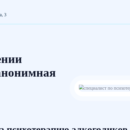
а, 3
ении
 анонимная
а психотерапию алкоголиков 