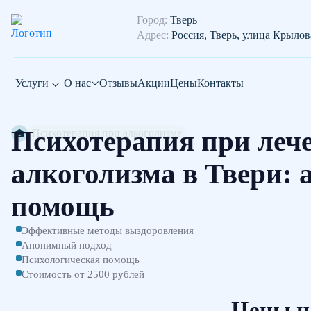
Город:
Тверь
Адрес:
Россия, Тверь, улица Крылов
Услуги
О нас
Отзывы
Акции
Цены
Контакты
Психотерапия при леч
Психотерапия при алкоголизме
алкоголизма в Твери:
помощь
Эффективные методы выздоровления
Анонимный подход
Психологическая помощь
Стоимость от 2500 рублей
Цены н