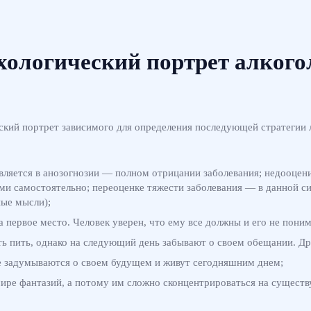
хологический портрет алкого
ский портрет зависимого для определения последующей стратегии л
вляется в анозогнозии — полном отрицании заболевания; недооцен
ими самостоятельно; переоценке тяжести заболевания — в данной си
ные мысли);
 первое место. Человек уверен, что ему все должны и его не пони
 пить, однако на следующий день забывают о своем обещании. Дру
е задумываются о своем будущем и живут сегодняшним днем;
ире фантазий, а потому им сложно сконцентрироваться на сущест