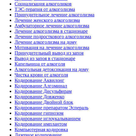
Социализация алкоголиков
ТЭС-терапия от алкоголизма
Принудительное лечение алкоголизма
Лечение женского алкоголизма
Амбулаторное лечение алкоголизма
Лечение алкоголизма в стационаре
Лечение подросткового алкоголизма
Лечение алкоголизма на дому
Мотивация на лечение алкоголизма
Принудительный вывод из запоя
Вывод из запоя в стационаре
Капельница от алкоголя
Алкогольная детоксикация на дому
Чистка крови от алкоголя
Кодирование Аквилонг
Кодирование Алгоминал
Кодирование Дисульфирам
Кодирование Довженко
Кодирование Двойной блок
Кодирование препаратом Эспераль
Кодирование гипнозом
Кодирование иглоукалыванием
Кодирование имплантом
Компьютерная кодировка
Лазерное кодирование