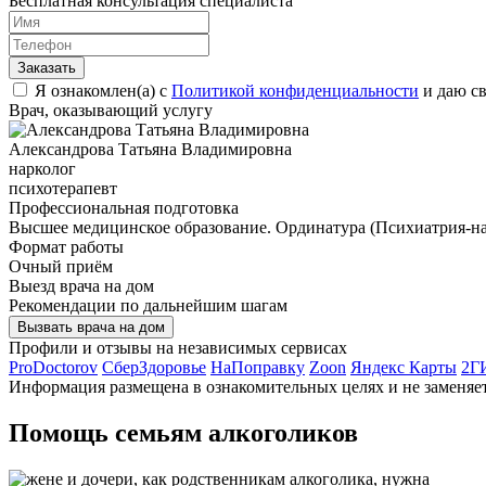
Бесплатная консультация специалиста
Заказать
Я ознакомлен(а) с
Политикой конфиденциальности
и даю св
Врач, оказывающий услугу
Александрова Татьяна Владимировна
нарколог
психотерапевт
Профессиональная подготовка
Высшее медицинское образование. Ординатура (Психиатрия-н
Формат работы
Очный приём
Выезд врача на дом
Рекомендации по дальнейшим шагам
Вызвать врача на дом
Профили и отзывы на независимых сервисах
ProDoctorov
СберЗдоровье
НаПоправку
Zoon
Яндекс Карты
2Г
Информация размещена в ознакомительных целях и не заменяе
Помощь семьям алкоголиков