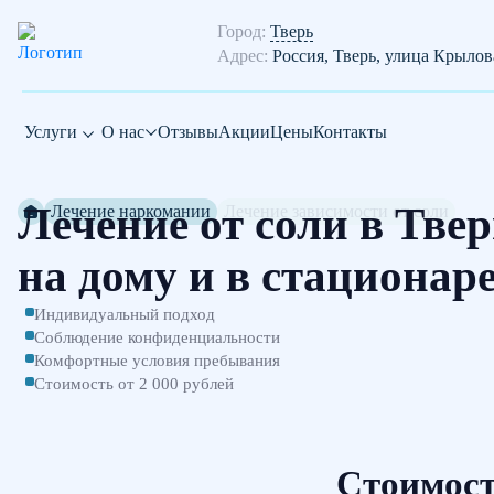
Город:
Тверь
Адрес:
Россия, Тверь, улица Крылов
Услуги
О нас
Отзывы
Акции
Цены
Контакты
Лечение от соли в Тве
Лечение наркомании
Лечение зависимости от соли
на дому и в стационар
Индивидуальный подход
Соблюдение конфиденциальности
Комфортные условия пребывания
Стоимость от 2 000 рублей
Стоимост