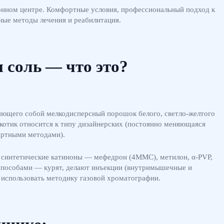
ионном центре. Комфортные условия, профессиональный подход к
ные методы лечения и реабилитация.
 соль — что это?
яющего собой мелкодисперсный порошок белого, светло-желтого
ркотик относится к типу дизайнерских (постоянно меняющаяся
артными методами).
а синтетические катиноны — мефедрон (4ММС), метилон, α-PVP,
способами — курят, делают инъекции (внутримышечные и
 использовать методику газовой хроматографии.