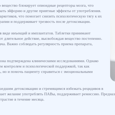
о вещество блокирует опиоидные рецепторы мозга, что
ать эйфорию и другие приятные эффекты от употребления.
аркотиков, что помогает снизить психологическую тягу к их
рапии и поддерживает трезвость после детоксикации.
в виде инъекций и имплантатов. Таблетки принимают
ют длительное действие, высвобождая вещество постепенно.
ача. Важно соблюдать регулярность приема препарата,
она подтверждена клиническими исследованиями. Однако
 контролем и психологической поддержкой, так как
ь, но и помочь пациенту справиться с эмоциональными
шедшим детоксикацию и стремящимся избежать рецидивов в
шает желание употреблять ПАВы, поддерживает ремиссию. Предназ
трастие в течение месяца.