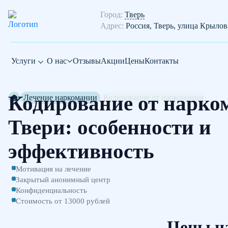
Город:
Тверь
Адрес:
Россия, Тверь, улица Крылов
Услуги
О нас
Отзывы
Акции
Цены
Контакты
Кодирование от нарко
Лечение наркомании
Кодирование от наркомании
Твери: особенности и
эффективность
Мотивация на лечение
Закрытый анонимный центр
Конфиденциальность
Стоимость от 13000 рублей
Цены на