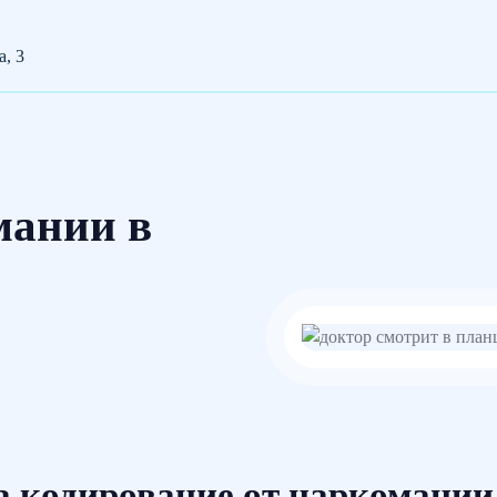
а, 3
мании в
 кодирование от наркомании