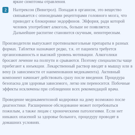
яркие симптомы отравления.
Налтрексон (Вивитрол). Попадая в организм, это вещество
связывается с опиоидными рецепторами головного мозга, что
приводит к блокировке эндорфинов. Эйфория, ради которой
человек употребляет алкоголь, больше не появляется.
Дальнейшее распитие становится скучным, неинтересным.
Производители выпускают противоалкогольные препараты в разных
формах. Таблетки назначают редко, т.к. от пациента требуется
организованность и высокий уровень мотивации. Алкоголики
бросают лечение на полпути и срываются. Поэтому специалисты чаще
прибегают к инъекции. Лекарственный раствор вводят в мышцу или в
вену (в зависимости от наименования медикамента). Активный
компонент начинает действовать сразу после введения. Процедура
безопасна для здоровья зависимого, легко им переносится. Побочные
эффекты исключены при соблюдении всех рекомендаций врача.
Проведение медикаментозной кодировки на дому возможно после
диагностики. Расширенное обследование может потребоваться
пожилым, а также лицам с хроническими патологиями. Если нет
никаких опасений за здоровье больного, процедуру проводят в
домашних условиях.